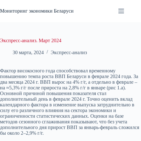
Перейти
к
Мониторинг экономики Беларуси
сути
Экспресс-анализ. Март 2024
30 марта, 2024
Экспресс-анализ
Фактор високосного года способствовал временному
повышению темпа роста ВВП Беларуси в феврале 2024 года. За
два месяца 2024 г. ВВП вырос на 4% г/г, а отдельно в феврале –
на ≈5,3% г/г после прироста на 2,8% г/г в январе (рис 1.а).
Основной причиной повышения показателя стал
дополнительный день в феврале 2024 г. Точно оценить вклад
календарного фактора в изменение выпуска затруднительно в
силу его различного влияния на сектора экономики и
ограниченности статистических данных. Оценки на базе
методов сезонного сглаживания показывают, что без учета
дополнительного дня прирост ВВП за январь-февраль сложился
бы около 2–2,9% г/г.