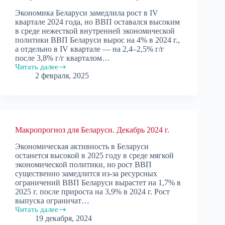
Экономика Беларуси замедлила рост в IV
квартале 2024 года, но ВВП оставался высоким
в среде нежесткой внутренней экономической
политики ВВП Беларуси вырос на 4% в 2024 г.,
а отдельно в IV квартале — на 2,4–2,5% г/г
после 3,8% г/г кварталом…
Читать далее
Макроэкономические
2 февраля, 2025
итоги
IV
квартала
2024
Макропрогноз для Беларуси. Декабрь 2024 г.
Экономическая активность в Беларуси
останется высокой в 2025 году в среде мягкой
экономической политики, но рост ВВП
существенно замедлится из-за ресурсных
ограничений ВВП Беларуси вырастет на 1,7% в
2025 г. после прироста на 3,9% в 2024 г. Рост
выпуска ограничат…
Читать далее
Макропрогноз
19 декабря, 2024
для