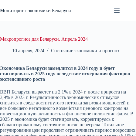
Перейти
к
Мониторинг экономики Беларуси
сути
Макропрогноз для Беларуси. Апрель 2024
10 апреля, 2024
Состояние экономики и прогноз
Экономика Беларуси замедлится в 2024 году и будет
стагнировать в 2025 году вследствие исчерпания факторов
экстенсивного роста
ВВП Беларуси вырастет на 2,1% в 2024 г. после прироста на
3,9% в 2023 г. Результативность экономических стимулов
снизится в среде достигнутого потолка загрузки мощностей и
все большего негативного воздействия ценового контроля на
инвестиционную активность и финансовое положение фирм. В
2025 г. экономика будет стагнировать, корректируясь к
сбалансированному состоянию после перегрева. Тотальное
регулирование цен продолжит ограничивать перенос возросших
издержек в инфляцию, которая прогнозируется в размере 6,1% г/