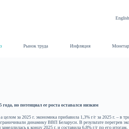
Englis
з
Рынок труда
Инфляция
Монетар
года, но потенциал ее роста оставался низким
 а целом за 2025 г. экономика прибавила 1,3% г/г за 2025 г. – в 
 ограничивали динамику ВВП Беларуси. В результате перегрев э
замедлилась к концу 2025 г. и составила 6,8% г/г по его итогам.