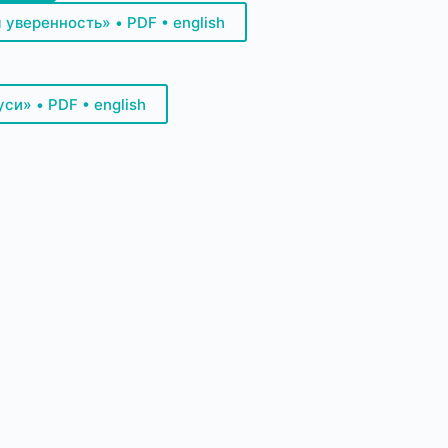
уверенность» • PDF • english
и» • PDF • english