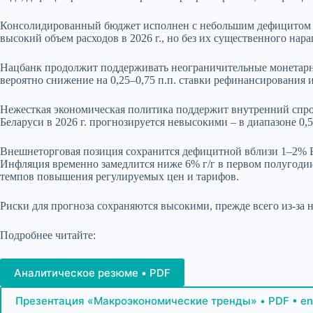
Консолидированный бюджет исполнен с небольшим дефицитом в 
высокий объем расходов в 2026 г., но без их существенного нар
Нацбанк продолжит поддерживать неограничительные монетарны
вероятно снижение на 0,25–0,75 п.п. ставки рефинансирования и
Нежесткая экономическая политика поддержит внутренний спрос
Беларуси в 2026 г. прогнозируется невысокими – в диапазоне 0,5
Внешнеторговая позиция сохранится дефицитной вблизи 1–2% ВВП
Инфляция временно замедлится ниже 6% г/г в первом полугодии,
темпов повышения регулируемых цен и тарифов.
Риски для прогноза сохраняются высокими, прежде всего из-за
Подробнее читайте:
Аналитическое резюме • PDF
Презентация «Макроэкономические тренды» • PDF • en