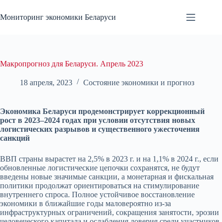
Перейти
к
Мониторинг экономики Беларуси
сути
Макропрогноз для Беларуси. Апрель 2023
18 апреля, 2023
Состояние экономики и прогноз
Экономика Беларуси продемонстрирует коррекционный
рост в 2023–2024 годах при условии отсутствия новых
логистических разрывов и существенного ужесточения
санкций
ВВП страны вырастет на 2,5% в 2023 г. и на 1,1% в 2024 г., если
обновленные логистические цепочки сохранятся, не будут
введены новые значимые санкции, а монетарная и фискальная
политики продолжат ориентироваться на стимулирование
внутреннего спроса. Полное устойчивое восстановление
экономики в ближайшие годы маловероятно из-за
инфраструктурных ограничений, сокращения занятости, эрозии
человеческого капитала и ослабления доверия среди участников