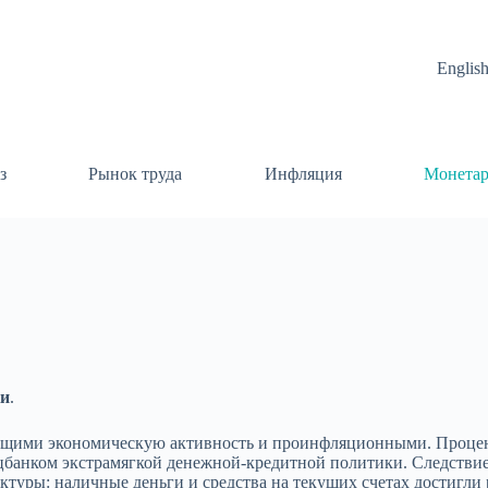
Englis
з
Рынок труда
Инфляция
Монетар
ки
.
рующими экономическую активность и проинфляционными. Процен
банком экстрамягкой денежной-кредитной политики. Следствие
уры: наличные деньги и средства на текущих счетах достигли р