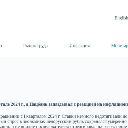
Englis
з
Рынок труда
Инфляция
Монетар
але 2024 г., а Нацбанк запаздывал с реакцией на инфляцион
сравнении с I кварталом 2024 г. Ставки немного недотягивали д
ый спрос в экономике. Белорусский рубль сохранялся умеренно
нно и не вполне последовательно отреагировал на разрастание