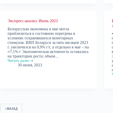
II
квартал
2023
Экспресс-анализ. Июнь 2023
Белорусская экономика в мае могла
приблизиться к состоянию перегрева в
условиях сохранявшихся монетарных
стимулов. ВВП Беларуси за пять месяцев 2023
г. увеличился на 0,9% г/г, а отдельно в мае – на
≈7,1% г Экономическая активность оставалась
на траектории роста: объем…
Читать далее
Экспресс-
30 июня, 2023
анализ.
Июнь
2023
НАЗАД