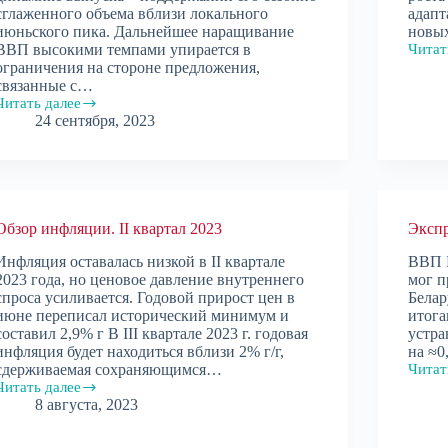
сглаженного объема вблизи локального
адапт
июньского пика. Дальнейшее наращивание
новы
ВВП высокими темпами упирается в
Читат
Экспр
ограничения на стороне предложения,
анализ
связанные с…
Авгус
Читать далее
2023
Экспресс-
24 сентября, 2023
анализ.
Сентябрь
2023
Обзор инфляции. II квартал 2023
Экспр
Инфляция оставалась низкой в II квартале
ВВП Б
2023 года, но ценовое давление внутреннего
мог п
спроса усиливается. Годовой прирост цен в
Белар
июне переписал исторический минимум и
итога
составил 2,9% г В III квартале 2023 г. годовая
устра
инфляция будет находиться вблизи 2% г/г,
на ≈0
сдерживаемая сохраняющимся…
Читат
Экспр
Читать далее
анализ
Обзор
8 августа, 2023
Июль
инфляции.
2023
I
квартал