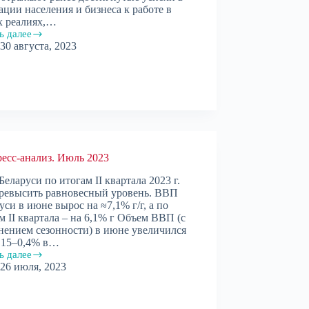
ации населения и бизнеса к работе в
х реалиях,…
ь далее
есс-
30 августа, 2023
.
т
есс-анализ. Июль 2023
еларуси по итогам II квартала 2023 г.
ревысить равновесный уровень. ВВП
уси в июне вырос на ≈7,1% г/г, а по
м II квартала – на 6,1% г Объем ВВП (с
нением сезонности) в июне увеличился
,15–0,4% в…
ь далее
есс-
26 июля, 2023
.