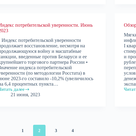
2023
Индекс потребительской уверенности. Июнь
Обзор
2023
Мягки
• Индекс потребительской уверенности
инфля
продолжает восстановление, несмотря на
I ква
продолжающуюся войну и масштабные
стим
санкции, введенные против Беларуси и ее
и пр
крупнейшего торгового партнера России •
рубле
Значение индекса потребительской
пере
уверенности (по методологии Росстата) в
услов
июне 2023-го составило -10,2% (увеличилось
денеж
на 6,4 процентных пункта…
эксп
Читать далее
Читат
Индекс
Обзо
21 июня, 2023
потребительской
монет
уверенности.
среды
Июнь
I
2023
кварт
2023
1
2
3
4