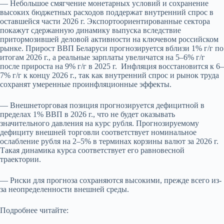
— Небольшое смягчение монетарных условий и сохранение
высоких бюджетных расходов поддержат внутренний спрос в
оставшейся части 2026 г. Экспортоориентированные сектора
покажут сдержанную динамику выпуска вследствие
притормозившей деловой активности на ключевом российском
рынке. Прирост ВВП Беларуси прогнозируется вблизи 1% г/г по
итогам 2026 г., а реальные зарплаты увеличатся на 5–6% г/г
после прироста на 9% г/г в 2025 г. Инфляция восстановится к 6–
7% г/г к концу 2026 г., так как внутренний спрос и рынок труда
сохранят умеренные проинфляционные эффекты.
— Внешнеторговая позиция прогнозируется дефицитной в
пределах 1% ВВП в 2026 г., что не будет оказывать
значительного давления на курс рубля. Прогнозируемому
дефициту внешней торговли соответствует номинальное
ослабление рубля на 2–5% в терминах корзины валют за 2026 г.
Такая динамика курса соответствует его равновесной
траектории.
— Риски для прогноза сохраняются высокими, прежде всего из-
за неопределенности внешней среды.
Подробнее читайте: