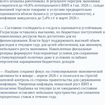
всего нехватка работников). В результате перегрев экономики
сократился до ≈0,8% потенциального ВВП в I кв. 2026 г., сальдо
внешней торговли товарами и услугами предварительно
оценивается вблизи баланса (с устранением сезонности), а
инфляция замедлилась до 5,4% г/г в марте 2026 г.
— Состояние госбюджета и госдолга оценивается устойчивым.
Госрасходы оставались высокими, но бюджетных поступлений и
накопленных ресурсов было достаточно для их
финансирования. Власти будут поддерживать высокий объем
расходов в текущем году для целей обеспечения, как минимум,
небольшого роста экономики. Накопленные фискальные
резервы формируют благоприятные условия для сохранения
стимулирующей политики даже в условиях ослабших
перспектив наращивания бюджетных доходов
— Нацбанк сохранял фокус на стимулировании экономической
активности в январе – апреле 2026 г. и полагался на строгий
ценовой контроль со стороны правительства для сдерживания
инфляции. Умеренная инфляция, невысокий рост ВВП и
полагание Нацбанка на текущее (а не ожидаемое) состояние
экономики оставляют небольшое пространство для снижения
процентных ставок в течение года.